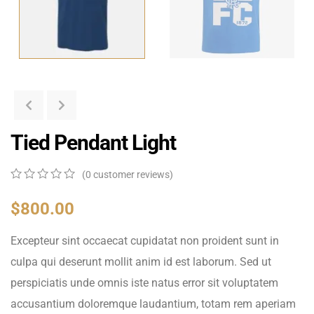
Tied Pendant Light
(
0
customer reviews)
0
5
0
out
$
800.00
of
based
Excepteur sint occaecat cupidatat non proident sunt in
on
customer
culpa qui deserunt mollit anim id est laborum. Sed ut
ratings
perspiciatis unde omnis iste natus error sit voluptatem
accusantium doloremque laudantium, totam rem aperiam