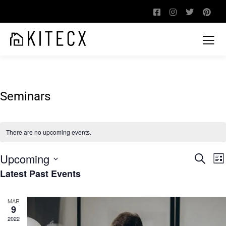
Seminars
There are no upcoming events.
Upcoming
Event
E
Search
List
V
Searc
Latest Past Events
Select
N
and
date.
View
MAR
9
Navig
2022